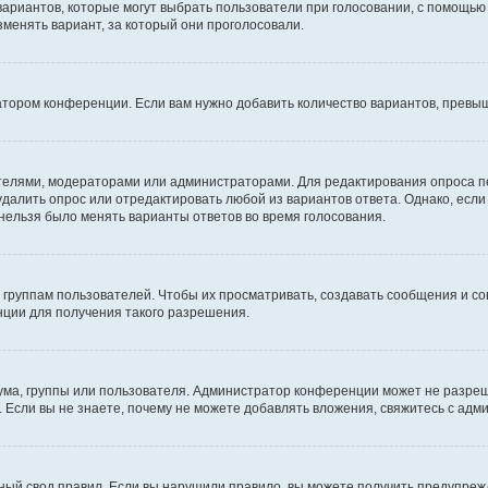
 вариантов, которые могут выбрать пользователи при голосовании, с помощью
зменять вариант, за который они проголосовали.
атором конференции. Если вам нужно добавить количество вариантов, превы
дателями, модераторами или администраторами. Для редактирования опроса п
 удалить опрос или отредактировать любой из вариантов ответа. Однако, есл
 нельзя было менять варианты ответов во время голосования.
руппам пользователей. Чтобы их просматривать, создавать сообщения и со
ции для получения такого разрешения.
ма, группы или пользователя. Администратор конференции может не разре
 Если вы не знаете, почему не можете добавлять вложения, свяжитесь с ад
ый свод правил. Если вы нарушили правило, вы можете получить предупреж