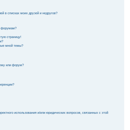
лей в списках моих друзей и недругов?
и форумам?
стую страницу!
и?
ные мной темы?
тему или форум?
ференции?
рректного использования и/или юридических вопросов, связанных с этой