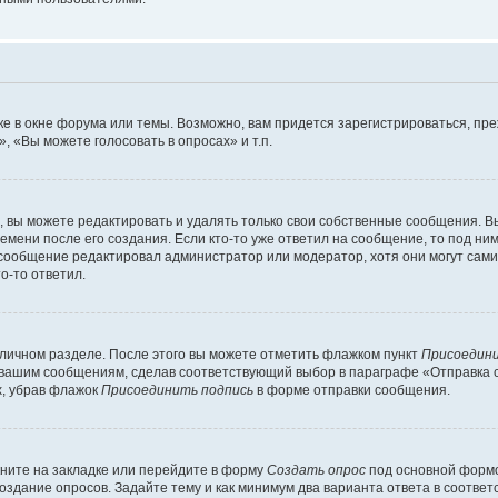
е в окне форума или темы. Возможно, вам придется зарегистрироваться, пр
 «Вы можете голосовать в опросах» и т.п.
вы можете редактировать и удалять только свои собственные сообщения. В
емени после его создания. Если кто-то уже ответил на сообщение, то под ни
 сообщение редактировал администратор или модератор, хотя они могут сами
о-то ответил.
 личном разделе. После этого вы можете отметить флажком пункт
Присоедини
 вашим сообщениям, сделав соответствующий выбор в параграфе «Отправка 
х, убрав флажок
Присоединить подпись
в форме отправки сообщения.
ните на закладке или перейдите в форму
Создать опрос
под основной формо
создание опросов. Задайте тему и как минимум два варианта ответа в соотве