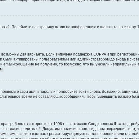
 новый. Перейдите на страницу входа на конференцию и щелкните на ссылку
З
о возможны два варианта. Если включена поддержка COPPA и при регистрации 
и были активированы пользователями или администратором до входа в систе
 email-сообщение не получено, то возможно, что вы указали неправильный а
м.
проверьте свои имя и пароль и попробуйте войти снова. Возможно, админист
длительное время не оставляющих сообщения, чтобы уменьшить размер базы
тных прав ребенка в интернете от 1998 г. — это закон Соединенных Штатов, т
ое согласие родителей. Допустимо наличие иного вида подтверждения того,
именимо ли это к вам, как к регистрирующемуся на конференции, или к само
 вопросам и не является объектом юридических отношений, кроме указанных