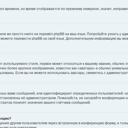
него времени, но время отображается по-прежнему неверное, значит, неправ
или же просто никто не перевёл phpBB на ваш язык. Попробуйте узнать у ад
ами можете перевести phpBB на свой язык. Дополнительную информацию вы мо
 используемого стиля, первое может относиться к вашему званию, обычно это
чно более крупное изображение, известно как «аватара» и обычно уникальна
пользованы. Если вы не можете использовать аватары, свяжитесь с администр
нных вами сообщений, или идентифицируют определенных пользователей: на
установлены её администратором. Пожалуйста, не засоряйте конференцию н
тратор понизят значение вашего счётчика сообщений.
енцию?
щения другим пользователям через встроенную в конференцию форму, и толь
мными пользователями.