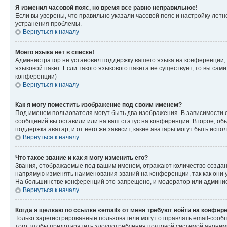
Я изменил часовой пояс, но время все равно неправильное!
Если вы уверены, что правильно указали часовой пояс и настройку лет
устранения проблемы.
Вернуться к началу
Моего языка нет в списке!
Администратор не установил поддержку вашего языка на конференции, 
языковой пакет. Если такого языкового пакета не существует, то вы с
конференции)
Вернуться к началу
Как я могу поместить изображение под своим именем?
Под именем пользователя могут быть два изображения. В зависимости от
сообщений вы оставили или на ваш статус на конференции. Второе, обы
поддержка аватар, и от него же зависит, какие аватары могут быть ис
Вернуться к началу
Что такое звание и как я могу изменить его?
Звания, отображаемые под вашим именем, отражают количество созда
напрямую изменять наименования званий на конференции, так как они 
На большинстве конференций это запрещено, и модератор или админис
Вернуться к началу
Когда я щёлкаю по ссылке «email» от меня требуют войти на конфер
Только зарегистрированные пользователи могут отправлять email-сооб
того, чтобы предотвратить злоупотребления почтовой системой анони