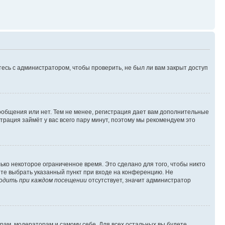
есь с администратором, чтобы проверить, не был ли вам закрыт доступ
сообщения или нет. Тем не менее, регистрация дает вам дополнительные
трация займёт у вас всего пару минут, поэтому мы рекомендуем это
ько некоторое ограниченное время. Это сделано для того, чтобы никто
ете выбрать указанный пункт при входе на конференцию. Не
одить при каждом посещении
отсутствует, значит администратор
орам, модераторам и самому себе. Для всех остальных вы будете