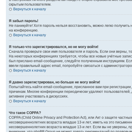
скрытым пользователем.
Вернуться к началу
Я забыл пароль!
Не паникуйте! Хотя пароль нельзя восстановить, можно легко получить
на конференцию.
Вернуться к началу
Я только что зарегистрировался, но не могу войти!
Сначала проверьте свои имя пользователя и пароль. Если они верны, т
На некоторых конференциях требуется, чтобы все новые учётные запис
был прислано email-сообщение, следуйте полученным инструкциям. Если
ввели правильный адрес email, попробуйте связаться с администраторо
Вернуться к началу
Я давно зарегистрирован, но больше не могу войти!
Попытайтесь найти email-сообщение, присланное вам при регистрации, 
причинам. Многие конференции периодически удаляют пользователей, 
активнее участвовать в дискуссиях.
Вернуться к началу
Что такое COPPA?
COPPA (Child Online Privacy and Protection Act), или Акт о защите час
несовершеннолетних возраста младше 13-и лет, иметь на это письменн
несовершеннолетних возраста младше 13-и лет. Если вы не уверены, пр
внимание, что phpBB Group не может давать рекомендаций по правовым