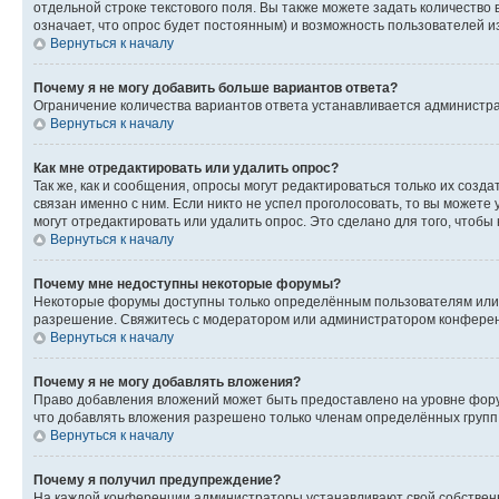
отдельной строке текстового поля. Вы также можете задать количество
означает, что опрос будет постоянным) и возможность пользователей и
Вернуться к началу
Почему я не могу добавить больше вариантов ответа?
Ограничение количества вариантов ответа устанавливается администр
Вернуться к началу
Как мне отредактировать или удалить опрос?
Так же, как и сообщения, опросы могут редактироваться только их соз
связан именно с ним. Если никто не успел проголосовать, то вы можете
могут отредактировать или удалить опрос. Это сделано для того, чтобы
Вернуться к началу
Почему мне недоступны некоторые форумы?
Некоторые форумы доступны только определённым пользователям или г
разрешение. Свяжитесь с модератором или администратором конферен
Вернуться к началу
Почему я не могу добавлять вложения?
Право добавления вложений может быть предоставлено на уровне фору
что добавлять вложения разрешено только членам определённых групп.
Вернуться к началу
Почему я получил предупреждение?
На каждой конференции администраторы устанавливают свой собственн