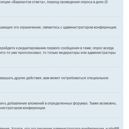
 опции «Вариантов ответа», период проведения опроса в днях (0
шающее это ограничение, свяжитесь с администратором конференции.
ерейдите к редактированию первого сообщения в теме; опрос всегда
и кто-то уже проголосовал, то только модераторы или администраторы
вершать другие действия, вам может потребоваться специальное
шить добавление вложений в определенных форумах. Также возможно,
министратором конференции.
дение. Учтите, что это решение администратора конференции, и phpBB