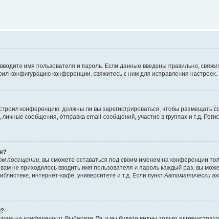
 вводите имя пользователя и пароль. Если данные введены правильно, свяжит
оил конфигурацию конференции, свяжитесь с ним для исправления настроек.
 настроил конференцию: должны ли вы зарегистрироваться, чтобы размещать 
ичные сообщения, отправка email-сообщений, участие в группах и т.д. Регис
я?
ом посещении
, вы сможете оставаться под своим именем на конференции тол
ы вам не приходилось вводить имя пользователя и пароль каждый раз, вы мож
блиотеке, интернет-кафе, университете и т.д. Если пункт
Автоматически вх
й?
ание на конференции
. Выберите
Да
, и вы будете видны только администрат