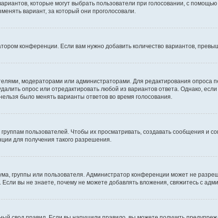
 вариантов, которые могут выбрать пользователи при голосовании, с помощью
зменять вариант, за который они проголосовали.
атором конференции. Если вам нужно добавить количество вариантов, превы
дателями, модераторами или администраторами. Для редактирования опроса п
 удалить опрос или отредактировать любой из вариантов ответа. Однако, есл
 нельзя было менять варианты ответов во время голосования.
руппам пользователей. Чтобы их просматривать, создавать сообщения и со
ции для получения такого разрешения.
ма, группы или пользователя. Администратор конференции может не разре
 Если вы не знаете, почему не можете добавлять вложения, свяжитесь с ад
ый свод правил. Если вы нарушили правило, вы можете получить предупреж