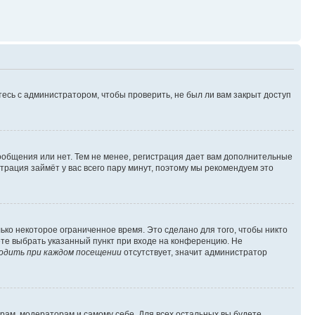
есь с администратором, чтобы проверить, не был ли вам закрыт доступ
сообщения или нет. Тем не менее, регистрация дает вам дополнительные
трация займёт у вас всего пару минут, поэтому мы рекомендуем это
ько некоторое ограниченное время. Это сделано для того, чтобы никто
ете выбрать указанный пункт при входе на конференцию. Не
одить при каждом посещении
отсутствует, значит администратор
орам, модераторам и самому себе. Для всех остальных вы будете