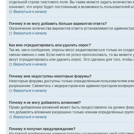
отдельной строке текстового поля. Вы также можете задать количество
означает, что опрос будет постоянным) и возможность пользователей и
Вернуться к началу
Почему я не могу добавить больше вариантов ответа?
Ограничение количества вариантов ответа устанавливается администр
Вернуться к началу
Как мне отредактировать или удалить опрос?
Так же, как и сообщения, опросы могут редактироваться только их соз
связан именно с ним. Если никто не успел проголосовать, то вы можете
могут отредактировать или удалить опрос. Это сделано для того, чтобы
Вернуться к началу
Почему мне недоступны некоторые форумы?
Некоторые форумы доступны только определённым пользователям или г
разрешение. Свяжитесь с модератором или администратором конферен
Вернуться к началу
Почему я не могу добавлять вложения?
Право добавления вложений может быть предоставлено на уровне фору
что добавлять вложения разрешено только членам определённых групп.
Вернуться к началу
Почему я получил предупреждение?
На каждой конференции администраторы устанавливают свой собственн