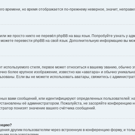
него времени, но время отображается по-прежнему неверное, значит, неправ
или же просто никто не перевёл phpBB на ваш язык. Попробуйте узнать у ад
ами можете перевести phpBB на свой язык. Дополнительную информацию вы мо
 используемого стиля, первое может относиться к вашему званию, обычно это
чно более крупное изображение, известно как «аватара» и обычно уникальна
пользованы. Если вы не можете использовать аватары, свяжитесь с администр
нных вами сообщений, или идентифицируют определенных пользователей: на
установлены её администратором. Пожалуйста, не засоряйте конференцию н
тратор понизят значение вашего счётчика сообщений.
енцию?
щения другим пользователям через встроенную в конференцию форму, и толь
мными пользователями.