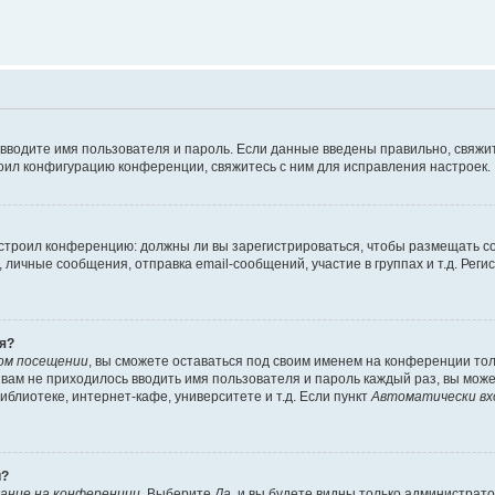
 вводите имя пользователя и пароль. Если данные введены правильно, свяжит
оил конфигурацию конференции, свяжитесь с ним для исправления настроек.
 настроил конференцию: должны ли вы зарегистрироваться, чтобы размещать 
ичные сообщения, отправка email-сообщений, участие в группах и т.д. Регис
я?
ом посещении
, вы сможете оставаться под своим именем на конференции тол
ы вам не приходилось вводить имя пользователя и пароль каждый раз, вы мож
блиотеке, интернет-кафе, университете и т.д. Если пункт
Автоматически вх
й?
ание на конференции
. Выберите
Да
, и вы будете видны только администрат