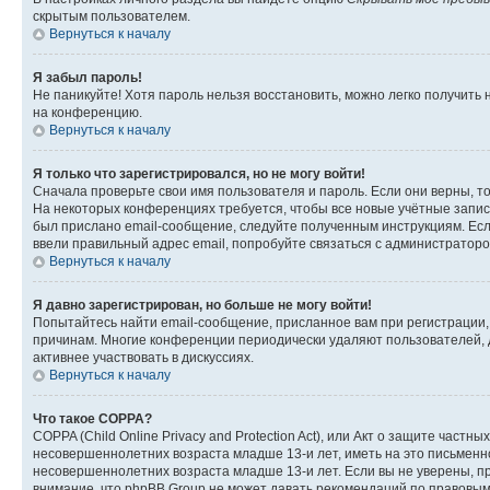
скрытым пользователем.
Вернуться к началу
Я забыл пароль!
Не паникуйте! Хотя пароль нельзя восстановить, можно легко получить
на конференцию.
Вернуться к началу
Я только что зарегистрировался, но не могу войти!
Сначала проверьте свои имя пользователя и пароль. Если они верны, т
На некоторых конференциях требуется, чтобы все новые учётные запис
был прислано email-сообщение, следуйте полученным инструкциям. Если
ввели правильный адрес email, попробуйте связаться с администраторо
Вернуться к началу
Я давно зарегистрирован, но больше не могу войти!
Попытайтесь найти email-сообщение, присланное вам при регистрации, 
причинам. Многие конференции периодически удаляют пользователей, 
активнее участвовать в дискуссиях.
Вернуться к началу
Что такое COPPA?
COPPA (Child Online Privacy and Protection Act), или Акт о защите час
несовершеннолетних возраста младше 13-и лет, иметь на это письменн
несовершеннолетних возраста младше 13-и лет. Если вы не уверены, пр
внимание, что phpBB Group не может давать рекомендаций по правовым