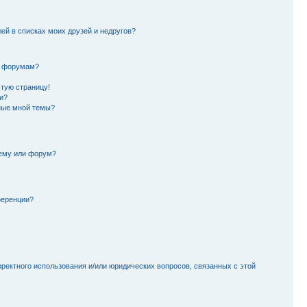
лей в списках моих друзей и недругов?
и форумам?
стую страницу!
и?
ные мной темы?
тему или форум?
ференции?
рректного использования и/или юридических вопросов, связанных с этой