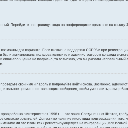
 новый. Перейдите на страницу входа на конференцию и щелкните на ссылку
З
о возможны два варианта. Если включена поддержка COPPA и при регистрации 
и были активированы пользователями или администратором до входа в систе
 email-сообщение не получено, то возможно, что вы указали неправильный а
м.
проверьте свои имя и пароль и попробуйте войти снова. Возможно, админист
длительное время не оставляющих сообщения, чтобы уменьшить размер базы
тных прав ребенка в интернете от 1998 г. — это закон Соединенных Штатов, т
ое согласие родителей. Допустимо наличие иного вида подтверждения того,
именимо ли это к вам, как к регистрирующемуся на конференции, или к само
 вопросам и не является объектом юридических отношений, кроме указанных