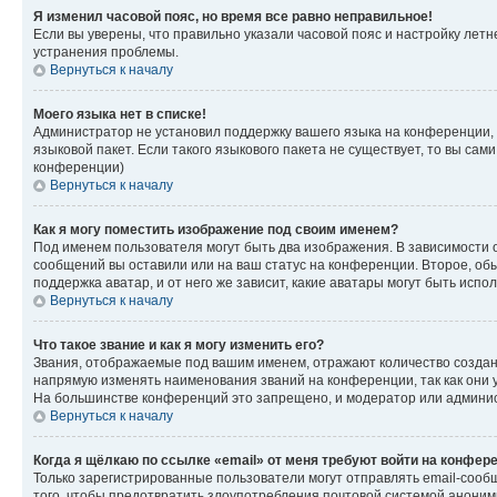
Я изменил часовой пояс, но время все равно неправильное!
Если вы уверены, что правильно указали часовой пояс и настройку лет
устранения проблемы.
Вернуться к началу
Моего языка нет в списке!
Администратор не установил поддержку вашего языка на конференции, 
языковой пакет. Если такого языкового пакета не существует, то вы с
конференции)
Вернуться к началу
Как я могу поместить изображение под своим именем?
Под именем пользователя могут быть два изображения. В зависимости от
сообщений вы оставили или на ваш статус на конференции. Второе, обы
поддержка аватар, и от него же зависит, какие аватары могут быть ис
Вернуться к началу
Что такое звание и как я могу изменить его?
Звания, отображаемые под вашим именем, отражают количество созда
напрямую изменять наименования званий на конференции, так как они 
На большинстве конференций это запрещено, и модератор или админис
Вернуться к началу
Когда я щёлкаю по ссылке «email» от меня требуют войти на конфер
Только зарегистрированные пользователи могут отправлять email-сооб
того, чтобы предотвратить злоупотребления почтовой системой анони