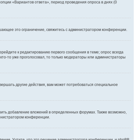
 опции «Вариантов ответа», период проведения опроса в днях (0
шающее это ограничение, свяжитесь с администратором конференции.
ерейдите к редактированию первого сообщения в теме; опрос всегда
и кто-то уже проголосовал, то только модераторы или администраторы
вершать другие действия, вам может потребоваться специальное
шить добавление вложений в определенных форумах. Также возможно,
министратором конференции.
дение. Учтите, что это решение администратора конференции, и phpBB