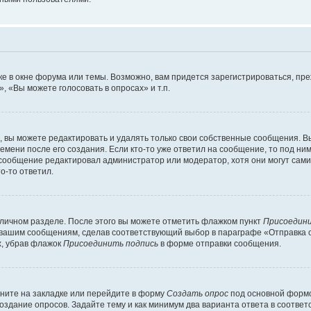
е в окне форума или темы. Возможно, вам придется зарегистрироваться, пр
 «Вы можете голосовать в опросах» и т.п.
вы можете редактировать и удалять только свои собственные сообщения. В
емени после его создания. Если кто-то уже ответил на сообщение, то под ни
 сообщение редактировал администратор или модератор, хотя они могут сами
о-то ответил.
 личном разделе. После этого вы можете отметить флажком пункт
Присоедини
 вашим сообщениям, сделав соответствующий выбор в параграфе «Отправка 
х, убрав флажок
Присоединить подпись
в форме отправки сообщения.
ните на закладке или перейдите в форму
Создать опрос
под основной формо
создание опросов. Задайте тему и как минимум два варианта ответа в соотве